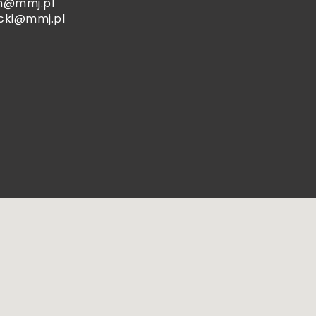
n@mmj.pl
ecki@mmj.pl